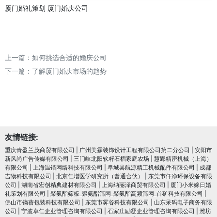
厦门婚礼策划
厦门婚庆公司
上一篇：
如何挑选合适的婚庆公司
下一篇：
了解厦门婚庆市场的趋势
友情链接:
重庆青盈兰茂商贸有限公司
|
广州美霖装饰设计工程有限公司第二分公司
|
安阳市
新风尚广告传媒有限公司
|
三门峡北阳软籽石榴家庭农场
|
慧郢精密机械（上海）
有限公司
|
上海温锴网络科技有限公司
|
阜城县航源精工机械配件有限公司
|
成都
吉物科技有限公司
|
北京仁增医学研究所（普通合伙）
|
东莞市仟净环保设备有限
公司
|
湖南省宏创精典建材有限公司
|
上海纳丽泽商贸有限公司
|
厦门小米嫁日婚
礼策划有限公司
|
聚氨酯筛板_聚氨酯筛网_聚氨酯高频筛网_首矿科技有限公司
|
佛山市镝蓓包装科技有限公司
|
东莞市雾谷科技有限公司
|
山东呆码电子商务有限
公司
|
宁波卓仁企业管理咨询有限公司
|
石家庄励凝企业管理咨询有限公司
|
潍坊