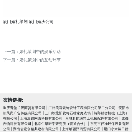
厦门婚礼策划
厦门婚庆公司
上一篇：
婚礼策划中的娱乐活动
下一篇：
婚礼策划中的互动环节
友情链接:
重庆青盈兰茂商贸有限公司
|
广州美霖装饰设计工程有限公司第二分公司
|
安阳市
新风尚广告传媒有限公司
|
三门峡北阳软籽石榴家庭农场
|
慧郢精密机械（上海）
有限公司
|
上海温锴网络科技有限公司
|
阜城县航源精工机械配件有限公司
|
成都
吉物科技有限公司
|
北京仁增医学研究所（普通合伙）
|
东莞市仟净环保设备有限
公司
|
湖南省宏创精典建材有限公司
|
上海纳丽泽商贸有限公司
|
厦门小米嫁日婚