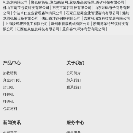
礼策划有限公司
|
聚氨酯筛板_聚氨酯筛网_聚氨酯高频筛网_首矿科技有限公司
|
佛山市镝蓓包装科技有限公司
|
东莞市雾谷科技有限公司
|
山东呆码电子商务有限
公司
|
宁波卓仁企业管理咨询有限公司
|
石家庄励凝企业管理咨询有限公司
|
潍坊
龙固机械设备有限公司
|
佛山市汴达钢铁有限公司
|
吉林省瑞农科技发展有限公司
|
上海骏可塑胶化工有限公司
|
嵊州市新康机械有限公司
|
苏州博尔特线缆科技有
限公司
|
江西创泉信息科技有限公司
|
重庆喜气洋洋商贸有限公司
|
产品中心
关于我们
热收缩机
公司简介
真空封口机
加入我们
封口机
联系我们
打包机
打码机
包装材料
新闻资讯
服务中心
公司新闻
销售服务