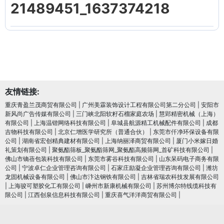
21489451_1637374218
友情链接:
重庆青盈兰茂商贸有限公司
|
广州美霖装饰设计工程有限公司第二分公司
|
安阳市
新风尚广告传媒有限公司
|
三门峡北阳软籽石榴家庭农场
|
慧郢精密机械（上海）
有限公司
|
上海温锴网络科技有限公司
|
阜城县航源精工机械配件有限公司
|
成都
吉物科技有限公司
|
北京仁增医学研究所（普通合伙）
|
东莞市仟净环保设备有限
公司
|
湖南省宏创精典建材有限公司
|
上海纳丽泽商贸有限公司
|
厦门小米嫁日婚
礼策划有限公司
|
聚氨酯筛板_聚氨酯筛网_聚氨酯高频筛网_首矿科技有限公司
|
佛山市镝蓓包装科技有限公司
|
东莞市雾谷科技有限公司
|
山东呆码电子商务有限
公司
|
宁波卓仁企业管理咨询有限公司
|
石家庄励凝企业管理咨询有限公司
|
潍坊
龙固机械设备有限公司
|
佛山市汴达钢铁有限公司
|
吉林省瑞农科技发展有限公司
|
上海骏可塑胶化工有限公司
|
嵊州市新康机械有限公司
|
苏州博尔特线缆科技有
限公司
|
江西创泉信息科技有限公司
|
重庆喜气洋洋商贸有限公司
|