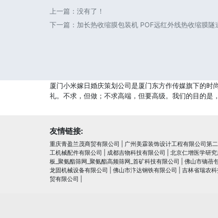
上一篇：没有了！
下一篇：
加长热收缩膜包装机 POF远红外线热收缩膜隧道
厦门小米嫁日婚庆策划公司是厦门东方作传媒旗下的时
礼。不求，但做；不求高端，但要高级。我们的目的是，
友情链接:
重庆青盈兰茂商贸有限公司
|
广州美霖装饰设计工程有限公司第二
工机械配件有限公司
|
成都吉物科技有限公司
|
北京仁增医学研究
板_聚氨酯筛网_聚氨酯高频筛网_首矿科技有限公司
|
佛山市镝蓓
龙固机械设备有限公司
|
佛山市汴达钢铁有限公司
|
吉林省瑞农科
贸有限公司
|