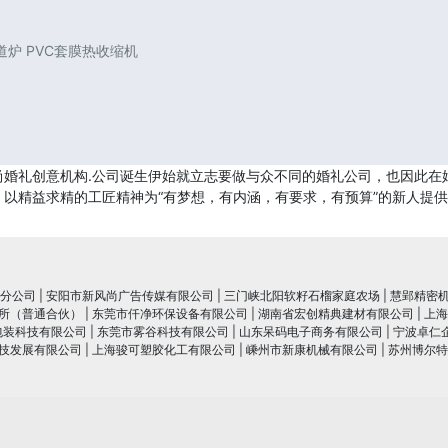
炉 PVC套膜热收缩机
尚婚礼创意机构.公司诞生伊始就立志要做与众不同的婚礼公司，也因此在
以精益求精的工匠精神为“有梦想，有内涵，有要求，有预算”的新人提
分公司
|
安阳市新风尚广告传媒有限公司
|
三门峡北阳软籽石榴家庭农场
|
慧郢精密
所（普通合伙）
|
东莞市仟净环保设备有限公司
|
湖南省宏创精典建材有限公司
|
上海
包装科技有限公司
|
东莞市雾谷科技有限公司
|
山东呆码电子商务有限公司
|
宁波卓仁
技发展有限公司
|
上海骏可塑胶化工有限公司
|
嵊州市新康机械有限公司
|
苏州博尔特