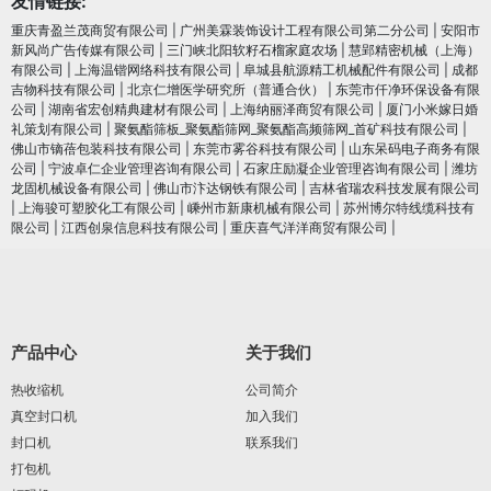
友情链接:
重庆青盈兰茂商贸有限公司
|
广州美霖装饰设计工程有限公司第二分公司
|
安阳市
新风尚广告传媒有限公司
|
三门峡北阳软籽石榴家庭农场
|
慧郢精密机械（上海）
有限公司
|
上海温锴网络科技有限公司
|
阜城县航源精工机械配件有限公司
|
成都
吉物科技有限公司
|
北京仁增医学研究所（普通合伙）
|
东莞市仟净环保设备有限
公司
|
湖南省宏创精典建材有限公司
|
上海纳丽泽商贸有限公司
|
厦门小米嫁日婚
礼策划有限公司
|
聚氨酯筛板_聚氨酯筛网_聚氨酯高频筛网_首矿科技有限公司
|
佛山市镝蓓包装科技有限公司
|
东莞市雾谷科技有限公司
|
山东呆码电子商务有限
公司
|
宁波卓仁企业管理咨询有限公司
|
石家庄励凝企业管理咨询有限公司
|
潍坊
龙固机械设备有限公司
|
佛山市汴达钢铁有限公司
|
吉林省瑞农科技发展有限公司
|
上海骏可塑胶化工有限公司
|
嵊州市新康机械有限公司
|
苏州博尔特线缆科技有
限公司
|
江西创泉信息科技有限公司
|
重庆喜气洋洋商贸有限公司
|
产品中心
关于我们
热收缩机
公司简介
真空封口机
加入我们
封口机
联系我们
打包机