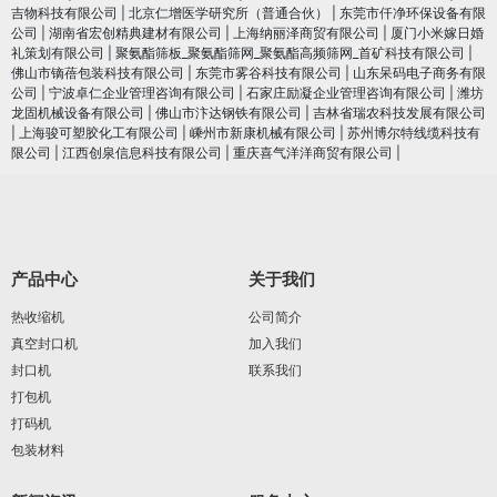
吉物科技有限公司
|
北京仁增医学研究所（普通合伙）
|
东莞市仟净环保设备有限
公司
|
湖南省宏创精典建材有限公司
|
上海纳丽泽商贸有限公司
|
厦门小米嫁日婚
礼策划有限公司
|
聚氨酯筛板_聚氨酯筛网_聚氨酯高频筛网_首矿科技有限公司
|
佛山市镝蓓包装科技有限公司
|
东莞市雾谷科技有限公司
|
山东呆码电子商务有限
公司
|
宁波卓仁企业管理咨询有限公司
|
石家庄励凝企业管理咨询有限公司
|
潍坊
龙固机械设备有限公司
|
佛山市汴达钢铁有限公司
|
吉林省瑞农科技发展有限公司
|
上海骏可塑胶化工有限公司
|
嵊州市新康机械有限公司
|
苏州博尔特线缆科技有
限公司
|
江西创泉信息科技有限公司
|
重庆喜气洋洋商贸有限公司
|
产品中心
关于我们
热收缩机
公司简介
真空封口机
加入我们
封口机
联系我们
打包机
打码机
包装材料