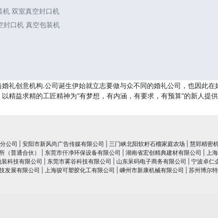
包装机 双室真空封口机
真空封口机 真空包装机
尚婚礼创意机构.公司诞生伊始就立志要做与众不同的婚礼公司，也因此在
以精益求精的工匠精神为“有梦想，有内涵，有要求，有预算”的新人提
分公司
|
安阳市新风尚广告传媒有限公司
|
三门峡北阳软籽石榴家庭农场
|
慧郢精密
所（普通合伙）
|
东莞市仟净环保设备有限公司
|
湖南省宏创精典建材有限公司
|
上海
包装科技有限公司
|
东莞市雾谷科技有限公司
|
山东呆码电子商务有限公司
|
宁波卓仁
技发展有限公司
|
上海骏可塑胶化工有限公司
|
嵊州市新康机械有限公司
|
苏州博尔特