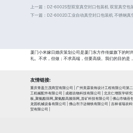
上一篇：
DZ-6002S型双室真空封口包装机 双室真空
下一篇：
DZ-6002D工业自动真空封口包装机 不锈钢
厦门小米嫁日婚庆策划公司是厦门东方作传媒旗下的时
礼。不求，但做；不求高端，但要高级。我们的目的是，
友情链接:
重庆青盈兰茂商贸有限公司
|
广州美霖装饰设计工程有限公司第二
工机械配件有限公司
|
成都吉物科技有限公司
|
北京仁增医学研究
板_聚氨酯筛网_聚氨酯高频筛网_首矿科技有限公司
|
佛山市镝蓓
龙固机械设备有限公司
|
佛山市汴达钢铁有限公司
|
吉林省瑞农科
贸有限公司
|