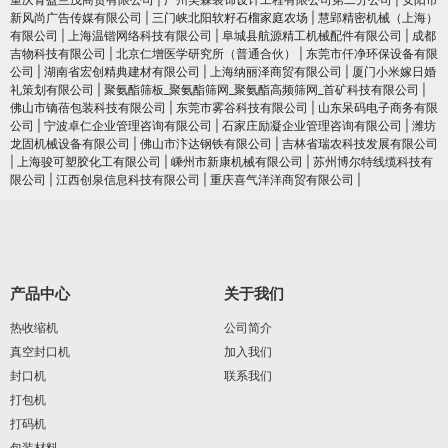
新风尚广告传媒有限公司
|
三门峡北阳软籽石榴家庭农场
|
慧郢精密机械（上海）
有限公司
|
上海温锴网络科技有限公司
|
阜城县航源精工机械配件有限公司
|
成都
吉物科技有限公司
|
北京仁增医学研究所（普通合伙）
|
东莞市仟净环保设备有限
公司
|
湖南省宏创精典建材有限公司
|
上海纳丽泽商贸有限公司
|
厦门小米嫁日婚
礼策划有限公司
|
聚氨酯筛板_聚氨酯筛网_聚氨酯高频筛网_首矿科技有限公司
|
佛山市镝蓓包装科技有限公司
|
东莞市雾谷科技有限公司
|
山东呆码电子商务有限
公司
|
宁波卓仁企业管理咨询有限公司
|
石家庄励凝企业管理咨询有限公司
|
潍坊
龙固机械设备有限公司
|
佛山市汴达钢铁有限公司
|
吉林省瑞农科技发展有限公司
|
上海骏可塑胶化工有限公司
|
嵊州市新康机械有限公司
|
苏州博尔特线缆科技有
限公司
|
江西创泉信息科技有限公司
|
重庆喜气洋洋商贸有限公司
|
产品中心
关于我们
热收缩机
公司简介
真空封口机
加入我们
封口机
联系我们
打包机
打码机
包装材料