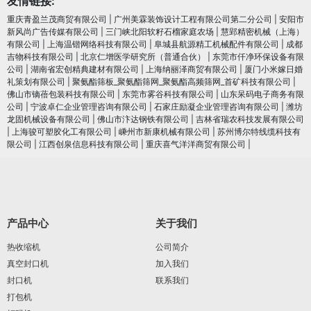
友情链接:
重庆青盈兰茂商贸有限公司
|
广州美霖装饰设计工程有限公司第二分公司
|
安阳市
新风尚广告传媒有限公司
|
三门峡北阳软籽石榴家庭农场
|
慧郢精密机械（上海）
有限公司
|
上海温锴网络科技有限公司
|
阜城县航源精工机械配件有限公司
|
成都
吉物科技有限公司
|
北京仁增医学研究所（普通合伙）
|
东莞市仟净环保设备有限
公司
|
湖南省宏创精典建材有限公司
|
上海纳丽泽商贸有限公司
|
厦门小米嫁日婚
礼策划有限公司
|
聚氨酯筛板_聚氨酯筛网_聚氨酯高频筛网_首矿科技有限公司
|
佛山市镝蓓包装科技有限公司
|
东莞市雾谷科技有限公司
|
山东呆码电子商务有限
公司
|
宁波卓仁企业管理咨询有限公司
|
石家庄励凝企业管理咨询有限公司
|
潍坊
龙固机械设备有限公司
|
佛山市汴达钢铁有限公司
|
吉林省瑞农科技发展有限公司
|
上海骏可塑胶化工有限公司
|
嵊州市新康机械有限公司
|
苏州博尔特线缆科技有
限公司
|
江西创泉信息科技有限公司
|
重庆喜气洋洋商贸有限公司
|
产品中心
关于我们
热收缩机
公司简介
真空封口机
加入我们
封口机
联系我们
打包机