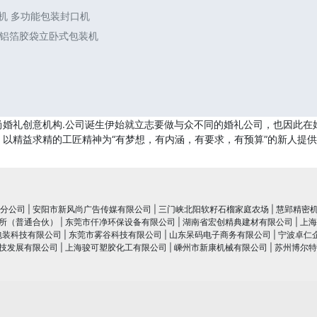
口机 多功能包装封口机
功能铝箔胶袋立卧式包装机
尚婚礼创意机构.公司诞生伊始就立志要做与众不同的婚礼公司，也因此在
以精益求精的工匠精神为“有梦想，有内涵，有要求，有预算”的新人提
分公司
|
安阳市新风尚广告传媒有限公司
|
三门峡北阳软籽石榴家庭农场
|
慧郢精密
所（普通合伙）
|
东莞市仟净环保设备有限公司
|
湖南省宏创精典建材有限公司
|
上海
包装科技有限公司
|
东莞市雾谷科技有限公司
|
山东呆码电子商务有限公司
|
宁波卓仁
技发展有限公司
|
上海骏可塑胶化工有限公司
|
嵊州市新康机械有限公司
|
苏州博尔特