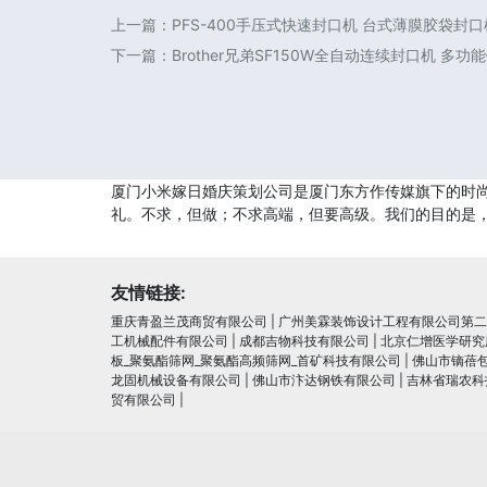
上一篇：
PFS-400手压式快速封口机 台式薄膜胶袋封
下一篇：
Brother兄弟SF150W全自动连续封口机 多
厦门小米嫁日婚庆策划公司是厦门东方作传媒旗下的时
礼。不求，但做；不求高端，但要高级。我们的目的是，
友情链接:
重庆青盈兰茂商贸有限公司
|
广州美霖装饰设计工程有限公司第二
工机械配件有限公司
|
成都吉物科技有限公司
|
北京仁增医学研究
板_聚氨酯筛网_聚氨酯高频筛网_首矿科技有限公司
|
佛山市镝蓓
龙固机械设备有限公司
|
佛山市汴达钢铁有限公司
|
吉林省瑞农科
贸有限公司
|