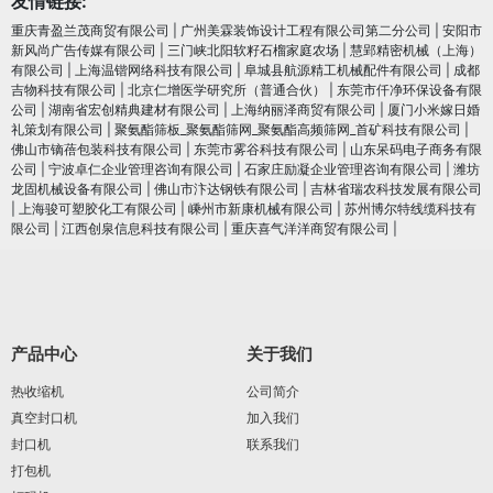
友情链接:
重庆青盈兰茂商贸有限公司
|
广州美霖装饰设计工程有限公司第二分公司
|
安阳市
新风尚广告传媒有限公司
|
三门峡北阳软籽石榴家庭农场
|
慧郢精密机械（上海）
有限公司
|
上海温锴网络科技有限公司
|
阜城县航源精工机械配件有限公司
|
成都
吉物科技有限公司
|
北京仁增医学研究所（普通合伙）
|
东莞市仟净环保设备有限
公司
|
湖南省宏创精典建材有限公司
|
上海纳丽泽商贸有限公司
|
厦门小米嫁日婚
礼策划有限公司
|
聚氨酯筛板_聚氨酯筛网_聚氨酯高频筛网_首矿科技有限公司
|
佛山市镝蓓包装科技有限公司
|
东莞市雾谷科技有限公司
|
山东呆码电子商务有限
公司
|
宁波卓仁企业管理咨询有限公司
|
石家庄励凝企业管理咨询有限公司
|
潍坊
龙固机械设备有限公司
|
佛山市汴达钢铁有限公司
|
吉林省瑞农科技发展有限公司
|
上海骏可塑胶化工有限公司
|
嵊州市新康机械有限公司
|
苏州博尔特线缆科技有
限公司
|
江西创泉信息科技有限公司
|
重庆喜气洋洋商贸有限公司
|
产品中心
关于我们
热收缩机
公司简介
真空封口机
加入我们
封口机
联系我们
打包机