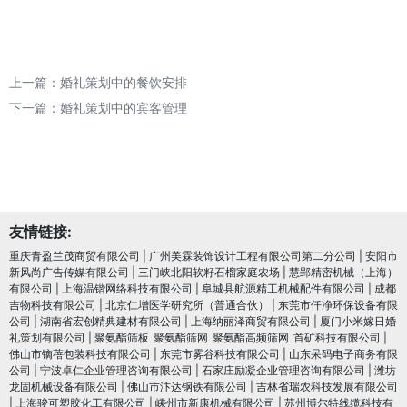
上一篇：
婚礼策划中的餐饮安排
下一篇：
婚礼策划中的宾客管理
友情链接:
重庆青盈兰茂商贸有限公司
|
广州美霖装饰设计工程有限公司第二分公司
|
安阳市
新风尚广告传媒有限公司
|
三门峡北阳软籽石榴家庭农场
|
慧郢精密机械（上海）
有限公司
|
上海温锴网络科技有限公司
|
阜城县航源精工机械配件有限公司
|
成都
吉物科技有限公司
|
北京仁增医学研究所（普通合伙）
|
东莞市仟净环保设备有限
公司
|
湖南省宏创精典建材有限公司
|
上海纳丽泽商贸有限公司
|
厦门小米嫁日婚
礼策划有限公司
|
聚氨酯筛板_聚氨酯筛网_聚氨酯高频筛网_首矿科技有限公司
|
佛山市镝蓓包装科技有限公司
|
东莞市雾谷科技有限公司
|
山东呆码电子商务有限
公司
|
宁波卓仁企业管理咨询有限公司
|
石家庄励凝企业管理咨询有限公司
|
潍坊
龙固机械设备有限公司
|
佛山市汴达钢铁有限公司
|
吉林省瑞农科技发展有限公司
|
上海骏可塑胶化工有限公司
|
嵊州市新康机械有限公司
|
苏州博尔特线缆科技有