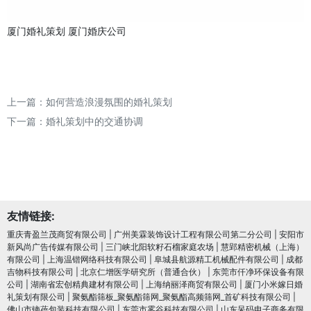
厦门婚礼策划
厦门婚庆公司
上一篇：
如何营造浪漫氛围的婚礼策划
下一篇：
婚礼策划中的交通协调
友情链接:
重庆青盈兰茂商贸有限公司
|
广州美霖装饰设计工程有限公司第二分公司
|
安阳市
新风尚广告传媒有限公司
|
三门峡北阳软籽石榴家庭农场
|
慧郢精密机械（上海）
有限公司
|
上海温锴网络科技有限公司
|
阜城县航源精工机械配件有限公司
|
成都
吉物科技有限公司
|
北京仁增医学研究所（普通合伙）
|
东莞市仟净环保设备有限
公司
|
湖南省宏创精典建材有限公司
|
上海纳丽泽商贸有限公司
|
厦门小米嫁日婚
礼策划有限公司
|
聚氨酯筛板_聚氨酯筛网_聚氨酯高频筛网_首矿科技有限公司
|
佛山市镝蓓包装科技有限公司
|
东莞市雾谷科技有限公司
|
山东呆码电子商务有限